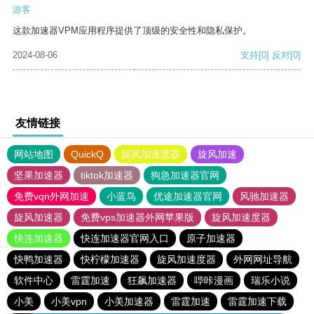
游客
这款加速器VPM应用程序提供了顶级的安全性和隐私保护。
2024-08-06
支持
[0]
反对
[0]
友情链接
网站地图
QuickQ
旋风加速度器
旋风加速
坚果加速器
tiktok加速器
狗急加速器官网
免费vqn外网加速
小蓝鸟
优途加速器官网
风驰加速器
旋风加速器
免费vps加速器外网苹果版
旋风加速度器
快连加速器
快连加速器官网入口
原子加速器
快鸭加速器
快柠檬加速器
旋风加速度器
外网网址导航
软件中心
雷霆加速
狂飙加速器
哔咔漫画
瑞乐小说
小美
小美vpn
小美加速器
雷霆加速
雷霆加速下载