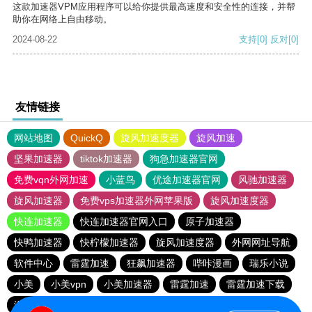
这款加速器VPM应用程序可以给你提供最高速度和安全性的连接，并帮
助你在网络上自由移动。
2024-08-22
支持
[0]
反对
[0]
友情链接
网站地图
QuickQ
旋风加速度器
旋风加速
坚果加速器
tiktok加速器
狗急加速器官网
免费vqn外网加速
小蓝鸟
优途加速器官网
风驰加速器
旋风加速器
免费vps加速器外网苹果版
旋风加速度器
快连加速器
快连加速器官网入口
原子加速器
快鸭加速器
快柠檬加速器
旋风加速度器
外网网址导航
软件中心
雷霆加速
狂飙加速器
哔咔漫画
瑞乐小说
小美
小美vpn
小美加速器
雷霆加速
雷霆加速下载
海鸥加速度
海鸥加速器下载
雷霆加速版ins