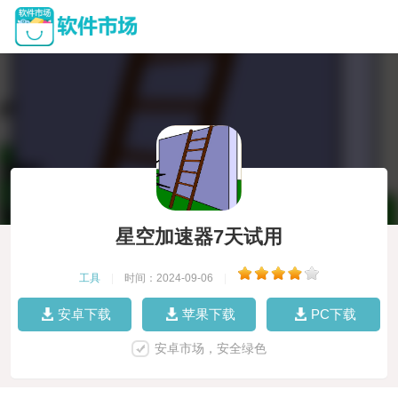
星空加速器7天试用
工具
|
时间：2024-09-06
|
安卓下载
苹果下载
PC下载
安卓市场，安全绿色