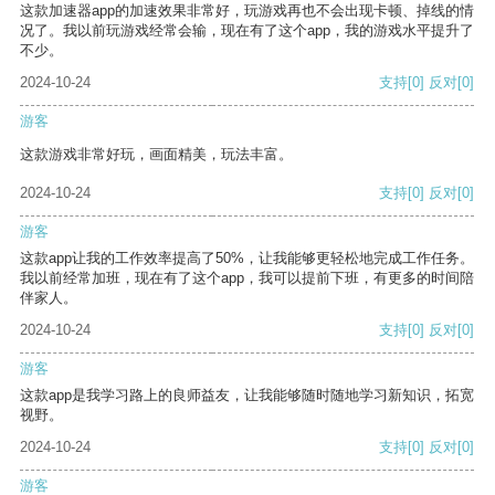
这款加速器app的加速效果非常好，玩游戏再也不会出现卡顿、掉线的情
况了。我以前玩游戏经常会输，现在有了这个app，我的游戏水平提升了
不少。
2024-10-24
支持
[0]
反对
[0]
游客
这款游戏非常好玩，画面精美，玩法丰富。
2024-10-24
支持
[0]
反对
[0]
游客
这款app让我的工作效率提高了50%，让我能够更轻松地完成工作任务。
我以前经常加班，现在有了这个app，我可以提前下班，有更多的时间陪
伴家人。
2024-10-24
支持
[0]
反对
[0]
游客
这款app是我学习路上的良师益友，让我能够随时随地学习新知识，拓宽
视野。
2024-10-24
支持
[0]
反对
[0]
游客