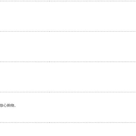
。
。
够放心购物。